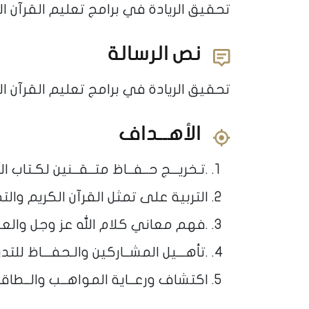
تحقيق الريادة في برامج تعليم القرآن 
نص الرسالة
تحقيق الريادة في برامج تعليم القرآن 
الأهــداف
.تـخريـــج حــفــاظ متــقــنين لكـتاب ال
التربية على تمثل القرآن الكريم والت
.فهم معاني كلام الله عز وجل والعن
.تأهـــيل المشــاركين والـحفـــاظ للتد
اكتشاف ورعــاية المواهــب والــطاقــ