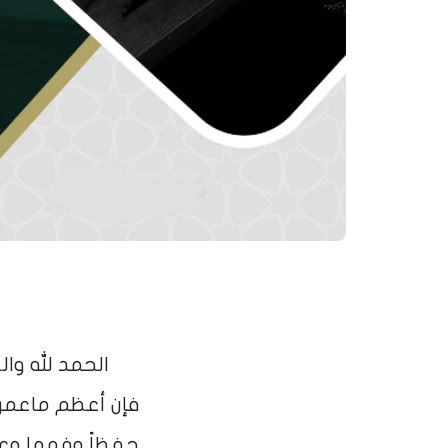
الحمد لله وال
فإن أعظم ماعمرت 
حفظاً وفهما وعملا