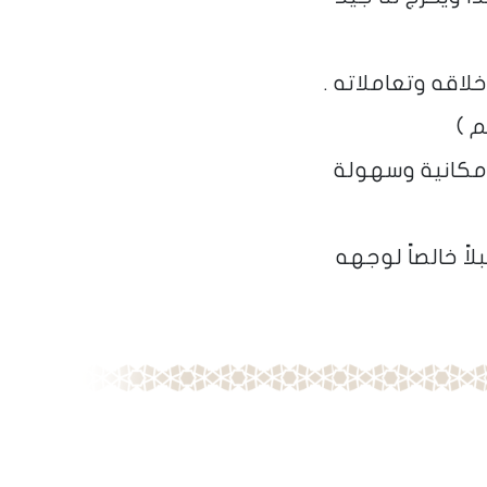
لاقه وتعاملاته .
م )
إمكانية وسهولة
اً خالصاً لوجهه